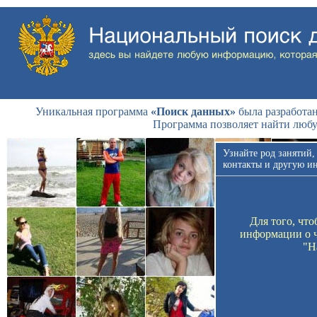
Уникальная программа
«Поиск данных»
была разработан
Программа позволяет найти люб
Узнайте род занятий,
контакты и другую и
Для того, чт
информации о ч
"Н