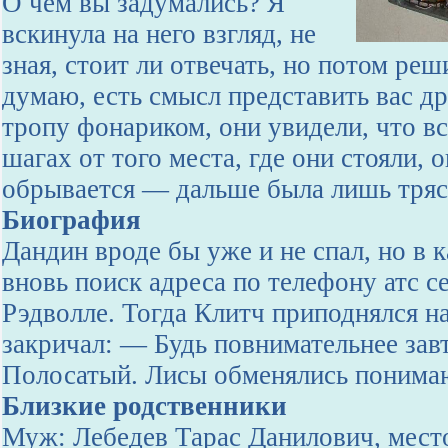
О чем вы задумались? Я
вскинула на него взгляд, не
зная, стоит ли отвечать, но потом реш
думаю, есть смысл представить вас др
тропу фонариком, они увидели, что вс
шагах от того места, где они стояли, о
обрывается — дальше была лишь тряс
Биография
Дандин вроде бы уже и не спал, но в 
вновь поиск адреса по телефону атс 
Рэдволле. Тогда Клитч приподнялся н
закричал: — Будь повнимательнее зав
Полосатый. Лисы обменялись понима
Близкие родственники
Муж: Лебедев Тарас Данилович, место